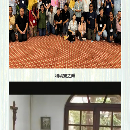
利瑪竇之樂