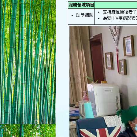
服務領域項目
支持麻風康復者子
助學補助
為受HIV疾病影