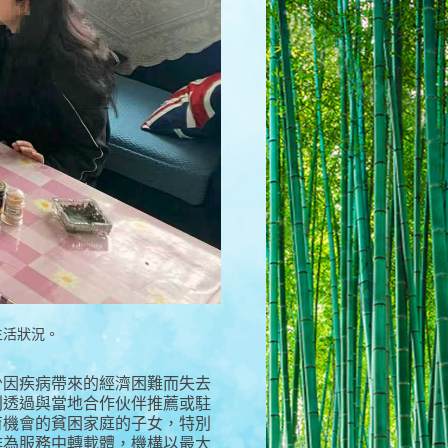
生活狀況。
少因疾病帶來的經濟困難而失去
別透過與當地合作伙伴推薦或駐
育機會的貧困家庭的子女，特別
作為服務中轉載體，機構以最大