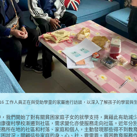
.04.16 工作人員正在與受助學童的家屬進行訪談，以深入了解孩子的學習與
中，我們開始了對有關貧困家庭子女的就學支持，冀藉此有助減
的康復村學校漸遷到社區，需求變化亦使服務走向社區。近年分
服務所在地的社區和村落、家庭和個人，主動發現那些得不到教
貧困狀況，關顧這些家庭的身、心、社、靈需要。貧困教育服務